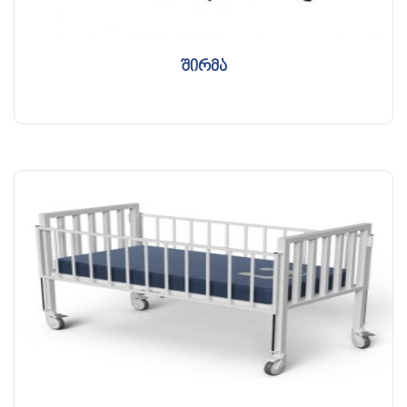
შირმა