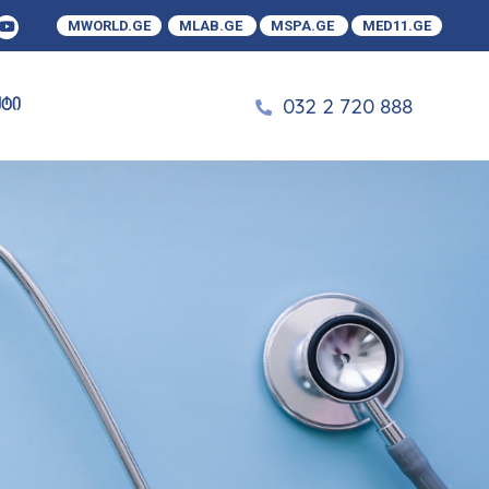
MWORLD.GE
MLAB.GE
MSPA.GE
MED11.GE
032 2 720 888
ქტი