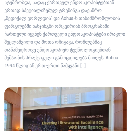
სტუმრობდა, სადაც ქართველ ენდოსკოპისტებთან
ერთად სპეციალიზებულ ტრენინგს დაესწრო.
„მედიქალ ვორლდის“ და Aohua-ს თანამშრომლობის
ფარგლებში ნანჯინგში ორკვირიან პროგრამაში
ჩართული იყვნენ ქართველი ენდოსკოპისტები ირაკლი
შეყლაშვილი და შოთა ოჩიგავა, რომლებმაც
თანამედროვე ენდოსკოპიურ ტექნოლოგიებთან
მუშაობის პრაქტიკული გამოცდილება მიიღეს. Aohua
1994 წლიდან ერთ-ერთი წამყვანი […]