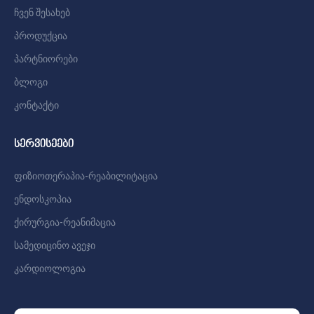
ჩვენ შესახებ
პროდუქცია
პარტნიორები
ბლოგი
კონტაქტი
სერვისეები
ფიზიოთერაპია-რეაბილიტაცია
ენდოსკოპია
ქირურგია-რეანიმაცია
სამედიცინო ავეჯი
კარდიოლოგია