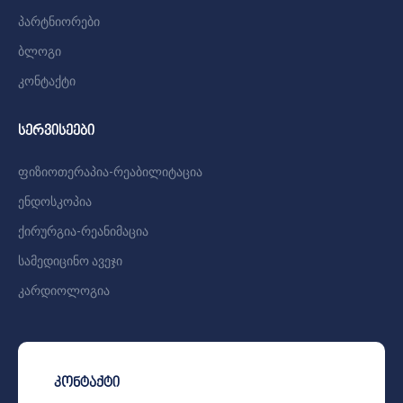
პარტნიორები
ბლოგი
კონტაქტი
სერვისეები
ფიზიოთერაპია-რეაბილიტაცია
ენდოსკოპია
ქირურგია-რეანიმაცია
სამედიცინო ავეჯი
კარდიოლოგია
კონტაქტი