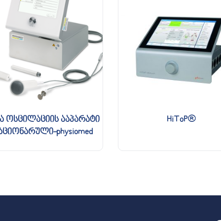
ა ოსცილაციის ააპარატი
HiToP®
აციონარული-physiomed