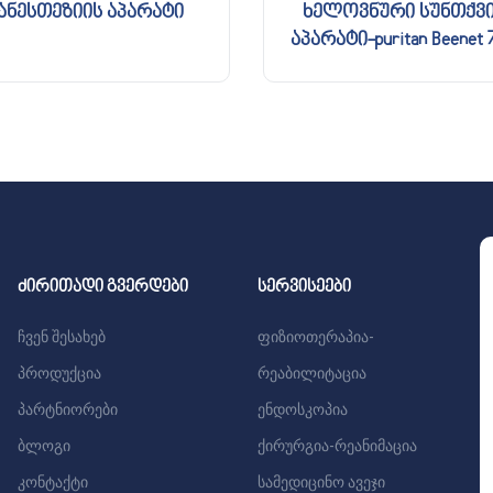
ანესთეზიის აპარატი
ხელოვნური სუნთქვ
აპარატი-puritan Beenet 
ძირითადი გვერდები
სერვისეები
ჩვენ შესახებ
ფიზიოთერაპია-
პროდუქცია
რეაბილიტაცია
პარტნიორები
ენდოსკოპია
ბლოგი
ქირურგია-რეანიმაცია
კონტაქტი
სამედიცინო ავეჯი