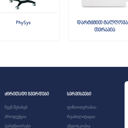
PhySys
დარტყმით ტალღოვა
თერაპია
ძირითადი გვერდები
სერვისეები
ჩვენ შესახებ
ფიზიოთერაპია-
პროდუქცია
რეაბილიტაცია
პარტნიორები
ენდოსკოპია